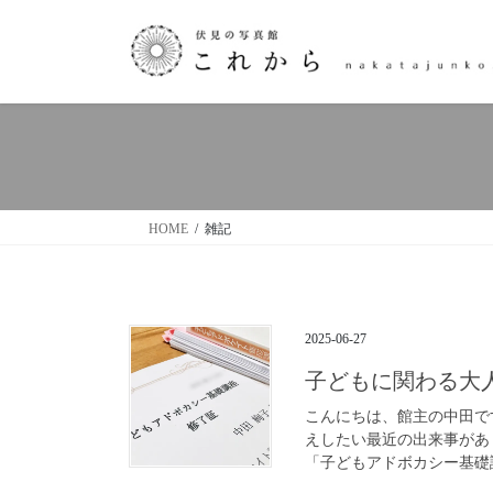
コ
ナ
ン
ビ
テ
ゲ
ン
ー
ツ
シ
へ
ョ
ス
ン
キ
に
ッ
移
HOME
雑記
プ
動
2025-06-27
子どもに関わる大
こんにちは、館主の中田で
えしたい最近の出来事があ
「子どもアドボカシー基礎